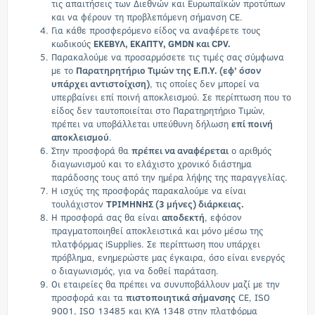
τις απαιτήσεις των Διεθνών και Ευρωπαϊκών προτύπων
και να φέρουν τη προβλεπόμενη σήμανση CE.
Για κάθε προσφερόμενο είδος να αναφέρετε τους
κωδικούς
ΕΚΕΒΥΛ, ΕΚΑΠΤΥ, GMDN και CPV.
Παρακαλούμε να προσαρμόσετε τις τιμές σας σύμφωνα
με το
Παρατηρητήριο Τιμών της Ε.Π.Υ. (εφ’ όσον
υπάρχει αντιστοίχιση)
, τις οποίες δεν μπορεί να
υπερβαίνει επί ποινή αποκλεισμού. Σε περίπτωση που το
είδος δεν ταυτοποιείται στο Παρατηρητήριο Τιμών,
πρέπει να υποβάλλεται υπεύθυνη δήλωση
επί ποινή
αποκλεισμού
.
Στην προσφορά θα
πρέπει να αναφέρεται
ο αριθμός
διαγωνισμού και το ελάχιστο χρονικό διάστημα
παράδοσης τους από την ημέρα λήψης της παραγγελίας.
Η ισχύς της προσφοράς παρακαλούμε να είναι
τουλάχιστον
ΤΡΙΜΗΝΗΣ (3 μήνες) διάρκειας.
Η προσφορά σας θα είναι
αποδεκτή
, εφόσον
πραγματοποιηθεί αποκλειστικά και μόνο μέσω της
πλατφόρμας iSupplies. Σε περίπτωση που υπάρχει
πρόβλημα, ενημερώστε μας έγκαιρα, όσο είναι ενεργός
ο διαγωνισμός, για να δοθεί παράταση.
Οι εταιρείες θα πρέπει να συνυποβάλλουν μαζί με την
προσφορά και τα
πιστοποιητικά σήμανσης
CE, ISO
9001, ISO 13485 και ΚΥΑ 1348 στην πλατφόρμα