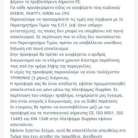
φέρουν τη προβλεπόμενη σήμανση CE.
Για κάθε προσφερόμενο είδος να αναφέρετε τους κωδικούς
ΕΚΕΒΥΛ, ΕΚΑΠΤΥ, GMDN και CPV.
Παρακαλούμε να προσαρμόσετε τις τιμές σας σύμφωνα με το
Παρατηρητήριο Τιμών της Ε.Π.Υ. (εφ’ όσον υπάρχει
αντιστοίχιση), τις οποίες δεν μπορεί να υπερβαίνει επί ποινή
αποκλεισμού. Σε περίπτωση που το είδος δεν ταυτοποιείται
στο Παρατηρητήριο Τιμών, πρέπει να υποβάλλεται υπεύθυνη
δήλωση επί ποινή αποκλεισμού.
Στην προσφορά θα πρέπει να αναφέρεται ο αριθμός
διαγωνισμού και το ελάχιστο χρονικό διάστημα παράδοσης
τους από την ημέρα λήψης της παραγγελίας.
Η ισχύς της προσφοράς παρακαλούμε να είναι τουλάχιστον
ΤΡΙΜΗΝΗΣ (3 μήνες) διάρκειας.
Η προσφορά σας θα είναι αποδεκτή, εφόσον πραγματοποιηθεί
αποκλειστικά και μόνο μέσω της πλατφόρμας iSupplies. Σε
περίπτωση που υπάρχει πρόβλημα, ενημερώστε μας έγκαιρα,
όσο είναι ενεργός ο διαγωνισμός, για να δοθεί παράταση.
Οι εταιρείες θα πρέπει να συνυποβάλλουν μαζί με την
προσφορά και τα πιστοποιητικά σήμανσης CE, ISO 9001, ISO
13485 και ΚΥΑ 1348 στην πλατφόρμα iSupplies εφόσον
απαιτούνται.
Εφόσον ζητείται δείγμα, αυτό θα αποστέλλεται απευθείας στο
Τμήμα που έχει αιτηθεί την προμήθεια. Διεύθυνση